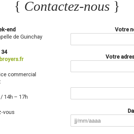
{
Contactez-nous
}
ek-end
Votre n
apelle de Guinchay
0 34
Votre adres
royers.fr
vice commercial
:
 / 14h – 17h
Da
z-vous