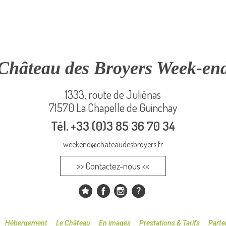
Château des Broyers Week-en
1333, route de Juliénas
71570 La Chapelle de Guinchay
Tél.
+33 (0)3 85 36 70 34
weekend@chateaudesbroyers.fr
>> Contactez-nous <<
Hébergement
Le Château
En images
Prestations & Tarifs
Parte